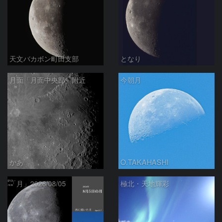
天文バカボン町田支部
となり
月面「月面中央部」附近
今朝月
かあ
O.TAKAHASHI
「月」2026/08/05
極北・天地輝彩