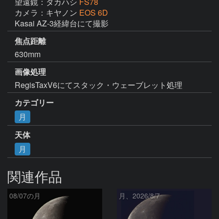
望遠鏡：タカハシ
FS78
カメラ：キヤノン
EOS 6D
Kasai AZ-3経緯台にて撮影
焦点距離
630mm
画像処理
RegisTaxV6にてスタック・ウェーブレット処理
カテゴリー
月
天体
月
関連作品
08/07の月
月、2026/8/7