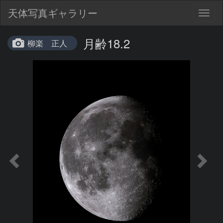
天体写真ギャラリー
Togg
navig
月齢18.2
柳楽 正人