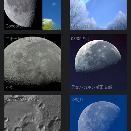
Condor57
駒沢 満晴
二十三日月(月齢21.4)
08/05の月
かあ
天文バカボン町田支部
Moon 2026-08-04
今朝月