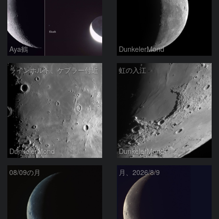
Aya鶴
DunkelerMond
ラインホルト、ケプラー付近
虹の入江
DunkelerMond
DunkelerMond
08/09の月
月、2026/8/9