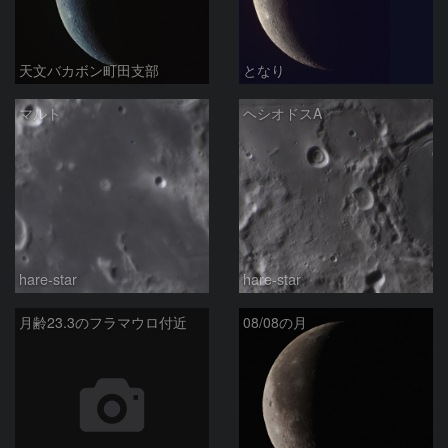
天文バカボン町田支部
となり
マルト
ヘシオドスA
hare-star
hare-star
月齢23.3のフラマウロ付近
08/08の月