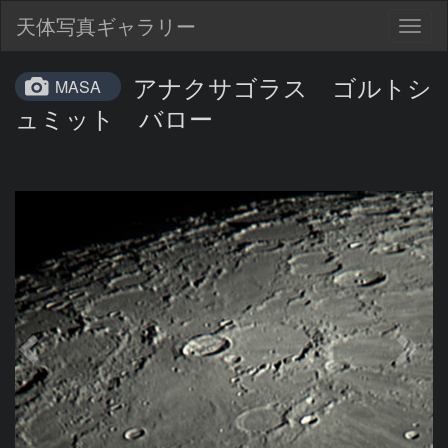
天体写真ギャラリー
Togg
navig
アナクサゴラス ゴルトシ
MASA
ュミット バロー