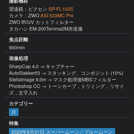
撮影機材
望遠鏡：ビクセン
SP-FL102S
カメラ：ZWO
ASI 533MC Pro
ZWO IR/UV カットフィルター

タカハシ EM-200Temma2M赤道儀
焦点距離
900mm
画像処理
SharpCap 4.0 → キャプチャー

AutoStakkert!3 → スタッキング、コンポジット (10%)

StellaImage 9.0m → マスク処理後MBSフィルター

Photoshop CC → トーンカーブ，トリミング，リサイ
ズ，文字入れ
カテゴリー
月
特集
2023年8月31日 スーパームーン／ブルームーン