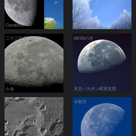
Condor57
駒沢 満晴
二十三日月(月齢21.4)
08/05の月
かあ
天文バカボン町田支部
Moon 2026-08-04
今朝月