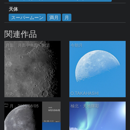
天体
スーパームーン
満月
月
関連作品
月面「月面中央部」附近
今朝月
かあ
O.TAKAHASHI
「月」2026/08/05
極北・天地輝彩