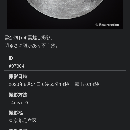
雲が切れず雲越し撮影。

明るさに斑があり不自然。
ID
#97804
撮影日時
2023年8月31日 0時55分14秒
露出 0.14秒
撮影方法
14ms×10
撮影地
東京都足立区