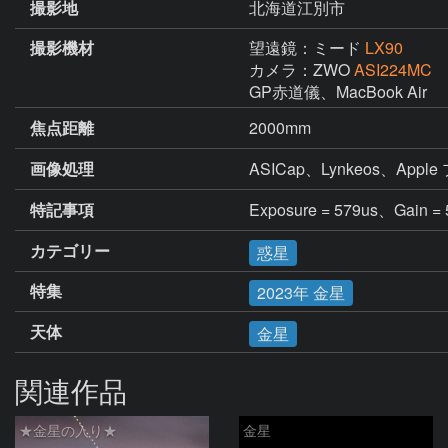
撮影地
北海道江別市
撮影機材
望遠鏡：ミード
LX90
カメラ：ZWO
ASI224MC
GP赤道儀、MacBook Air
焦点距離
2000mm
画像処理
ASICap、Lynkeos、App
特記事項
Exposure = 579us、Gain = 
カテゴリー
惑星
特集
2023年 金星
天体
金星
関連作品
★金星の入り★
金星