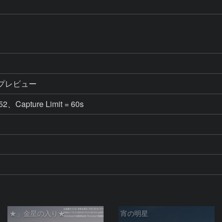
le プレビュー
52、Capture Limit = 60s
★」金星の入り★
宵の明星