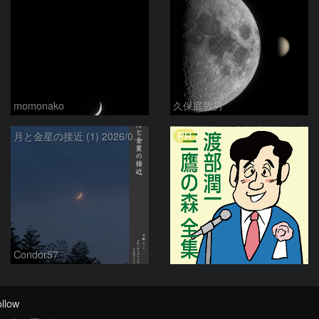
momonako
久保庭敦男
PR
月と金星の接近 (1) 2026/07/17
Condor57
llow