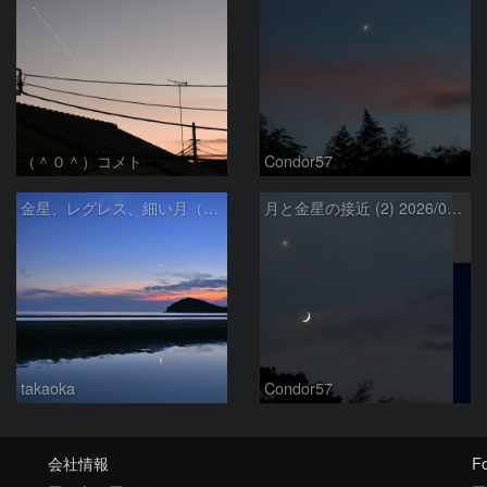
（＾０＾）コメト
Condor57
金星、レグレス、細い月（７月１６日）
月と金星の接近 (2) 2026/07/17
takaoka
Condor57
会社情報
Fo