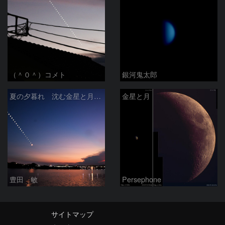
（＾０＾）コメト
銀河鬼太郎
夏の夕暮れ 沈む金星と月 2026/7/20
金星と月
豊田 敏
Persephone
サイトマップ