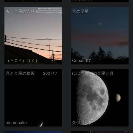
★」金星の入り★
宵の明星
（＾０＾）コメト
Condor57
月と金星の接近 260717
ほぼ同位相の金星と月
momonako
久保庭敦男