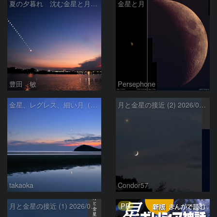
夏の夕暮れ 沈む金星と月 2026/7/20
金星と月
豊田 敏
Persephone
金星、レグレス、細い月（７月１６日）
月と金星の接近 (2) 2026/07/17
takaoka
Condor57
PR
月と金星の接近 (1) 2026/07/17