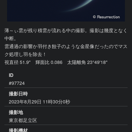
薄～ぃ雲が残り積雲が流れる中の撮影。撮影は幾度となく
中断。

雲通過の影響か羽付き餃子のような金星像だったのでマス
ク処理し羽を除去！

視直径 51.9"　輝面比 0.086　太陽離角 23°49'18"
ID
#97724
撮影日時
2023年8月29日 11時30分0秒
撮影地
東京都足立区
撮影機材