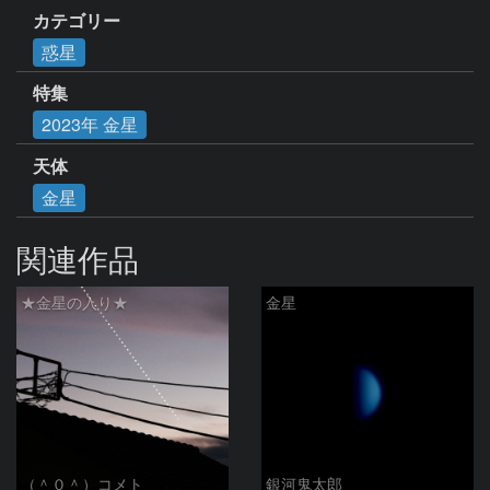
カテゴリー
惑星
特集
2023年 金星
天体
金星
関連作品
★金星の入り★
金星
（＾０＾）コメト
銀河鬼太郎