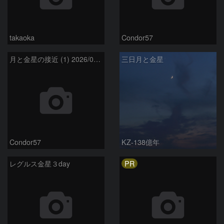
takaoka
Condor57
月と金星の接近 (1) 2026/07/17
三日月と金星
Condor57
KZ-138億年
PR
レグルス金星３day