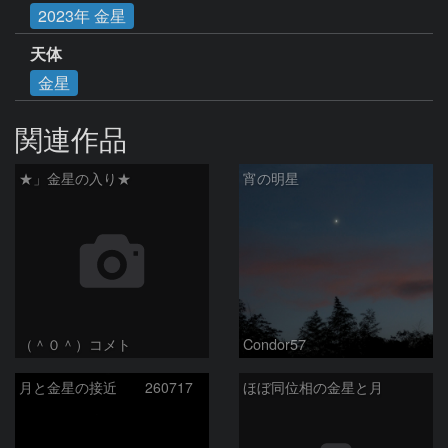
2023年 金星
天体
金星
関連作品
★」金星の入り★
宵の明星
（＾０＾）コメト
Condor57
月と金星の接近 260717
ほぼ同位相の金星と月