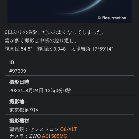
6日ぶりの撮影、だいぶ太くなってしまった。

雲が多く撮影は中断の繰り返し。

視直径 54.8"　輝面比 0.048　太陽離角 17°59'14"
ID
#97399
撮影日時
2023年8月24日 12時0分0秒
撮影地
東京都足立区
撮影機材
望遠鏡：セレストロン
C8-XLT
カメラ：ZWO
ASI 585MC