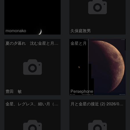
momonako
久保庭敦男
夏の夕暮れ 沈む金星と月 2026/7/20
金星と月
豊田 敏
Persephone
金星、レグレス、細い月（７月１６日）
月と金星の接近 (2) 2026/07/17