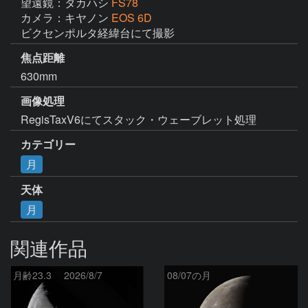
望遠鏡：タカハシ
FS78
カメラ：キヤノン
EOS 6D
ビクセンポルタ経緯台にて撮影
焦点距離
630mm
画像処理
RegisTaxV6にてスタック・ウェーブレット処理
カテゴリー
月
天体
月
関連作品
月齢23.3 2026/8/7
08/07の月