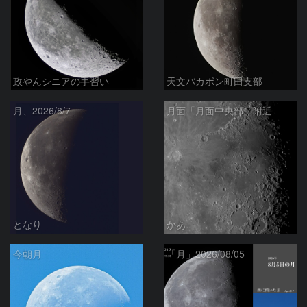
政やんシニアの手習い
天文バカボン町田支部
月、2026/8/7
月面「月面中央部」附近
となり
かあ
今朝月
「月」2026/08/05