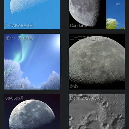
O.TAKAHASHI
Condor57
極北・天地輝彩
二十三日月(月齢21.4)
駒沢 満晴
かあ
08/05の月
Moon 2026-08-04