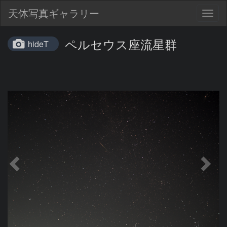
天体写真ギャラリー
Togg
navig
ペルセウス座流星群
hideT