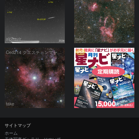
alphavir
take
PR
Ced214 クエスチョンマーク星雲の“心臓部”
take
サイトマップ
ホーム
天体写真ギャラリーについて