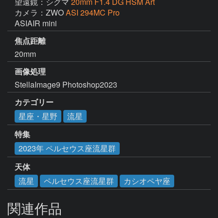
望遠鏡：シグマ
20mm F1.4 DG HSM Art
カメラ：ZWO
ASI 294MC Pro
ASIAIR mini
焦点距離
20mm
画像処理
StellaImage9 Photoshop2023 
カテゴリー
星座・星野
流星
特集
2023年 ペルセウス座流星群
天体
流星
ペルセウス座流星群
カシオペヤ座
関連作品