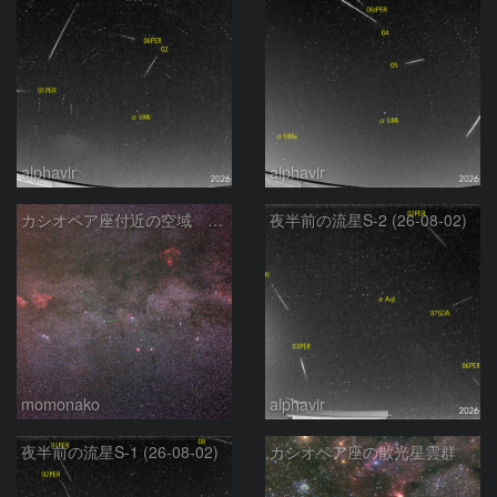
alphavir
alphavir
カシオペア座付近の空域 260720
夜半前の流星S-2 (26-08-02)
momonako
alphavir
夜半前の流星S-1 (26-08-02)
カシオペア座の散光星雲群