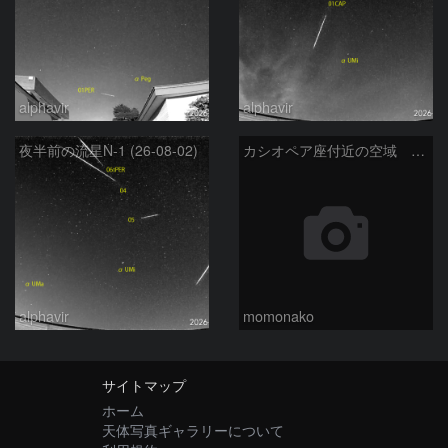
alphavir
alphavir
夜半前の流星N-1 (26-08-02)
カシオペア座付近の空域 260720
alphavir
momonako
サイトマップ
ホーム
天体写真ギャラリーについて