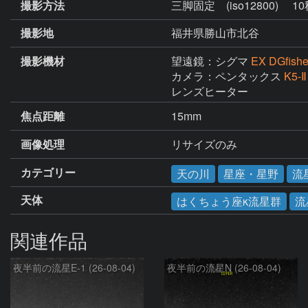
撮影方法
三脚固定 (iso12800) 
撮影地
福井県勝山市北谷
撮影機材
望遠鏡：シグマ
EX DGfish
カメラ：ペンタックス
K5-Ⅱ
レンズヒーター
焦点距離
15mm
画像処理
カテゴリー
天の川
星座・星野
流
天体
はくちょう座κ流星群
流
関連作品
夜半前の流星E-1 (26-08-04)
夜半前の流星N (26-08-04)