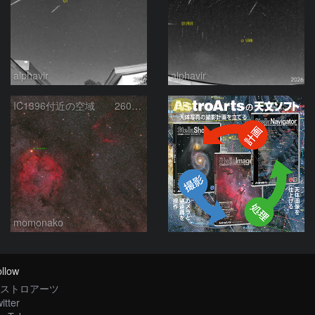
alphavir
alphavir
PR
IC1396付近の空域 260720
momonako
llow
ストロアーツ
itter