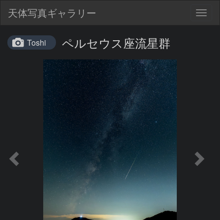
天体写真ギャラリー
Togg
navig
ペルセウス座流星群
Toshi