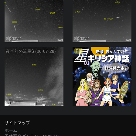
alphavir
alphavir
PR
夜半前の流星S (26-07-28)
alphavir
サイトマップ
ホーム
天体写真ギャラリーについて