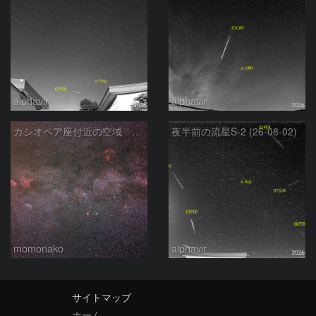
alphavir
alphavir
カシオペア座付近の空域 260720
夜半前の流星S-2 (26-08-02)
momonako
alphavir
サイトマップ
ホーム