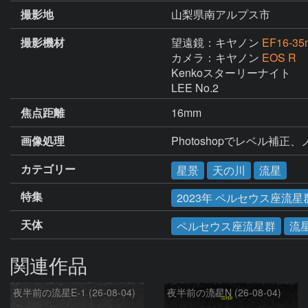
撮影地
山梨県南アルプス市
撮影機材
望遠鏡：キヤノン
EF16-35m
カメラ：キヤノン
EOS R
Kenkoスターリーナイト

LEE No.2
焦点距離
16mm
画像処理
Photoshopでレベル補
カテゴリー
星景
天の川
流星
特集
2023年 ペルセウス座流星
天体
ペルセウス座流星群
流
関連作品
夜半前の流星E-1 (26-08-04)
夜半前の流星N (26-08-04)