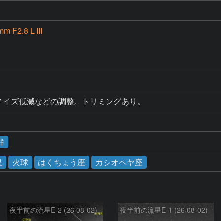
m F2.8 L III
正、ノイズ低減などの調整。トリミングあり。
群
星
火球
はくちょう座
カシオペヤ座
夜半前の流星E-2 (26-08-02)
夜半前の流星E-1 (26-08-02)