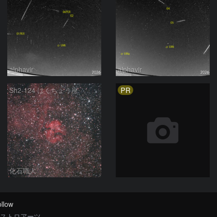
alphavir
alphavir
PR
Sh2-124 はくちょう座
化石職人
llow
ストロアーツ