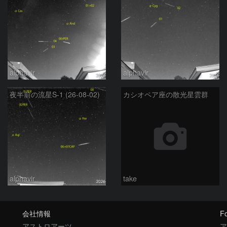
alphavir
alphavir
夜半前の流星S-1 (26-08-02)
カシオペア座の散光星雲群
alphavir
take
会社情報
Fo
アストロアーツ
ア