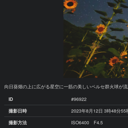
向日葵畑の上に広がる星空に一筋の美しいペルセ群火球が流
ID
#96922
撮影日時
2023年8月12日 3時48分5
撮影方法
ISO6400 F4.5