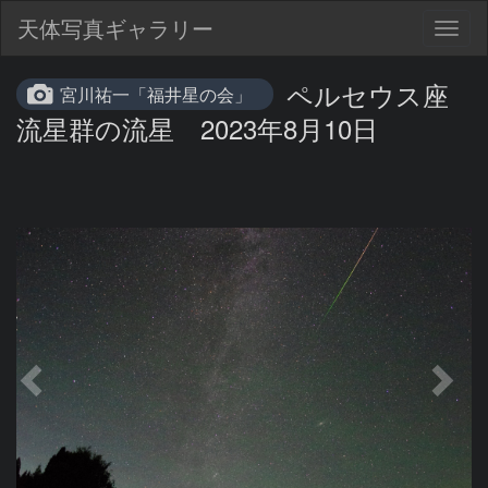
天体写真ギャラリー
Togg
navig
ペルセウス座
宮川祐一「福井星の会」
流星群の流星 2023年8月10日