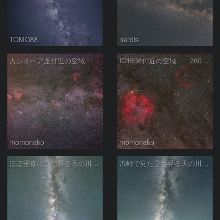
TOMO88
nardis
カシオペア座付近の空域 260720
IC1396付近の空域 260720
momonako
momonako
ほぼ垂直に立ち昇る天の川銀河
渋峠で見た立ち昇る天の川銀河