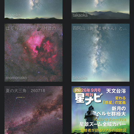
takaoka
takaoka
はくちょう座デネブ付近の空域 260720
四阿山（あずまやさん）と立ち昇る夏の銀河
momonako
takaoka
PR
夏の大三角 260718