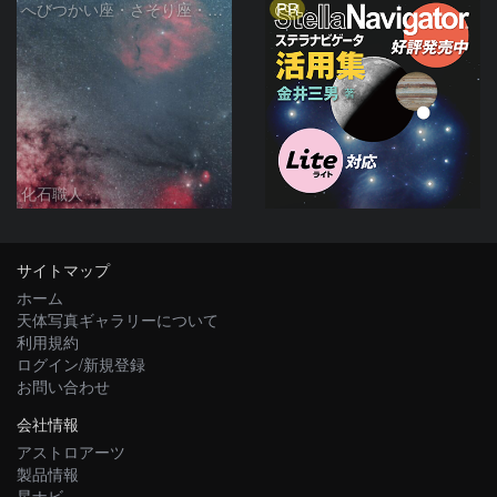
PR
へびつかい座・さそり座・いて座と天の川
化石職人
サイトマップ
ホーム
天体写真ギャラリーについて
利用規約
ログイン/新規登録
お問い合わせ
会社情報
アストロアーツ
製品情報
星ナビ