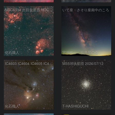
NGC6334 出目金星雲 NGC6357 彼岸花星雲 さそり座
いて座・さそり座南中のころ
化石職人
宮川祐一「福井星の会」
IC4603 IC4604 IC4605 IC4606 Sh2-9 IC4592 カラフルタウン 青い馬頭星雲 さそり座
M55球状星団 2026/07/12
化石職人
T-HASHIGUCHI