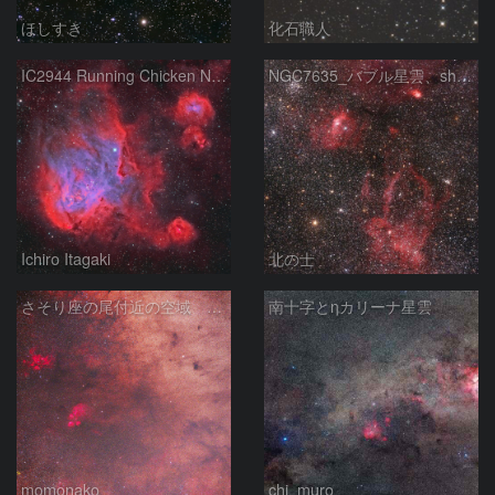
ほしすき
化石職人
IC2944 Running Chicken Nebula
NGC7635_バブル星雲、sh2-157_くわがた星雲
Ichiro Itagaki
北の士
さそり座の尾付近の空域 260718
南十字とηカリーナ星雲
momonako
chi_muro