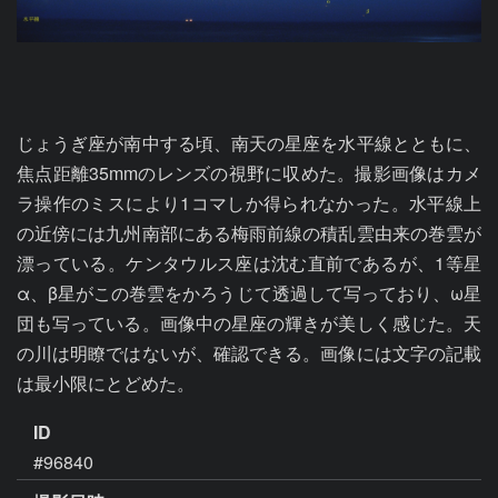
じょうぎ座が南中する頃、南天の星座を水平線とともに、
焦点距離35mmのレンズの視野に収めた。撮影画像はカメ
ラ操作のミスにより1コマしか得られなかった。水平線上
の近傍には九州南部にある梅雨前線の積乱雲由来の巻雲が
漂っている。ケンタウルス座は沈む直前であるが、1等星
α、β星がこの巻雲をかろうじて透過して写っており、ω星
団も写っている。画像中の星座の輝きが美しく感じた。天
の川は明瞭ではないが、確認できる。画像には文字の記載
は最小限にとどめた。
ID
#96840