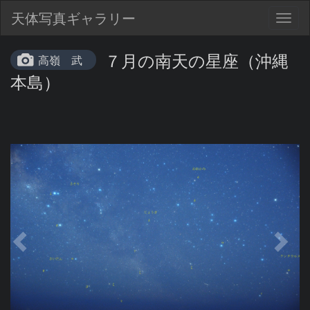
天体写真ギャラリー
Togg
navig
７月の南天の星座（沖縄
高嶺 武
本島）