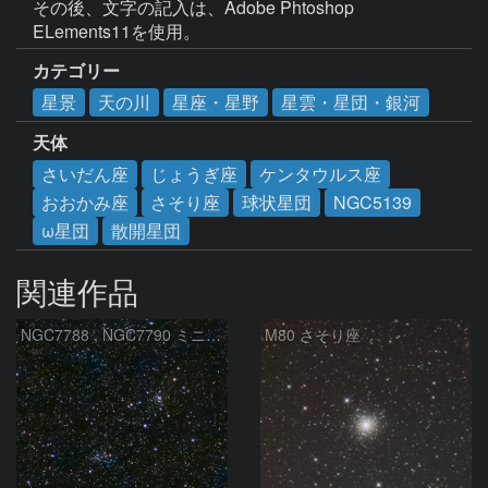
その後、文字の記入は、Adobe Phtoshop 
ELements11を使用。
カテゴリー
星景
天の川
星座・星野
星雲・星団・銀河
天体
さいだん座
じょうぎ座
ケンタウルス座
おおかみ座
さそり座
球状星団
NGC5139
ω星団
散開星団
関連作品
NGC7788 , NGC7790 ミニ二重星団
M80 さそり座