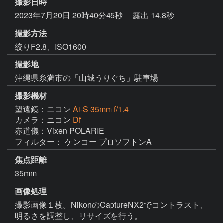
撮影日時
2023年7月20日 20時40分45秒
露出 14.8秒
撮影方法
絞りF2.8、ISO1600
撮影地
沖縄県糸満市の「山城うりぐち」駐車場
撮影機材
望遠鏡：ニコン
Ai-S 35mm f/1.4
カメラ：ニコン
Df
赤道儀：Vixen POLARIE

焦点距離
35mm
画像処理
撮影画像１枚。NikonのCaptureNX2でコントラスト、
明るさを調整し、リサイズを行う。
