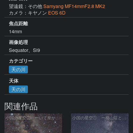
望遠鏡：その他
Samyang MF14mmF2.8 MK2
カメラ：キヤノン
EOS 6D
焦点距離
14mm
画像処理
Sequator、Si9
カテゴリー
天の川
天体
天の川
関連作品
小国の星空② ーいて座からわし座にかけての銀河ー
小国の星空① ー楯山荘と天の川ー