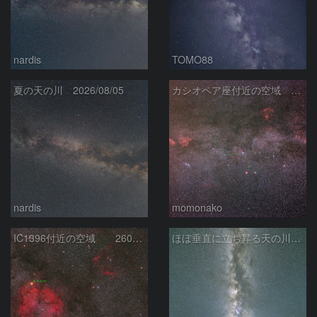
nardis
TOMO88
夏の天の川 2026/08/05
カシオペア座付近の空域 260720
nardis
momonako
IC1396付近の空域 260720
ほぼ垂直に立ち昇る天の川銀河