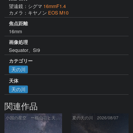
望遠鏡：シグマ
16mmF1.4
カメラ：キヤノン
EOS M10
焦点距離
16mm
画像処理
Sequator、Si9
カテゴリー
天の川
天体
天の川
関連作品
小国の星空 ー楯山荘と天の川ー
夏の天の川 2026/08/07