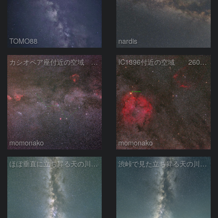
TOMO88
nardis
カシオペア座付近の空域 260720
IC1396付近の空域 260720
momonako
momonako
ほぼ垂直に立ち昇る天の川銀河
渋峠で見た立ち昇る天の川銀河