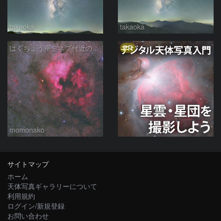
takaoka
takaoka
PR
はくちょう座デネブ付近の空域 260720
momonako
サイトマップ
ホーム
天体写真ギャラリーについて
利用規約
ログイン/新規登録
お問い合わせ