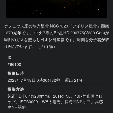
ケフェウス座の散光星雲 NGC7023「アイリス星雲」距離
1370光年です。中央7等のBe星HD 200775(V380 Cep)が
周囲のガスを照らし出す反射星雲です。周囲を分子雲が取
り囲んでいます。（片山 徹）
ID
#96100
撮影日時
2023年7月18日 0時30分32秒
露出 21分
撮影方法
純正RD F6.4(1280mm)、20sec×36、1.6×静止画クロ
ップ、ISO80000、WB太陽光、長時間NRオフ／高感
度NR弱め