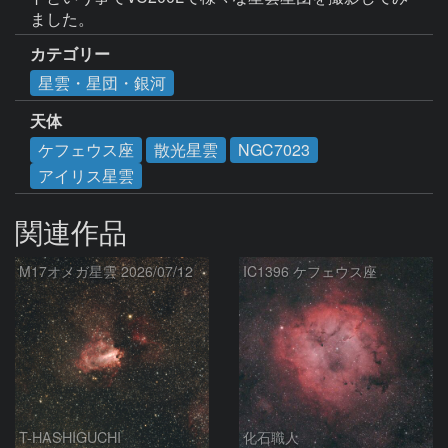
ました。
カテゴリー
星雲・星団・銀河
天体
ケフェウス座
散光星雲
NGC7023
アイリス星雲
関連作品
M17オメガ星雲 2026/07/12
IC1396 ケフェウス座
T-HASHIGUCHI
化石職人