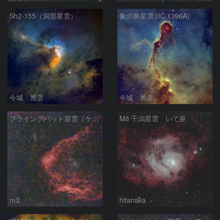
Sh2-155（洞窟星雲）
象の鼻星雲 (IC 1396A)
今城 雅彦
今城 雅彦
フライングバット星雲（ケフェウス座）
M8 干潟星雲 いて座
ｍ2
hltanaka