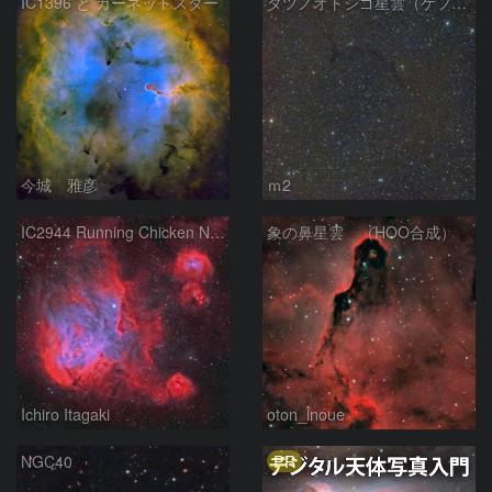
IC1396 と ガーネットスター
タツノオトシゴ星雲（ケフェウス座）
今城 雅彦
ｍ2
IC2944 Running Chicken Nebula
象の鼻星雲 （HOO合成）
Ichiro Itagaki
oton_inoue
PR
NGC40