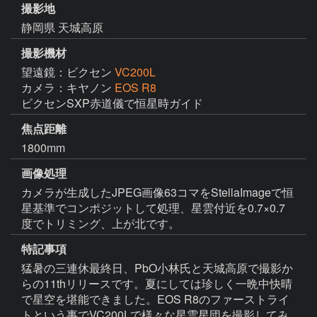
撮影地
静岡県 天城高原
撮影機材
望遠鏡：ビクセン
VC200L
カメラ：キヤノン
EOS R8
ビクセンSXP赤道儀で恒星時ガイド
焦点距離
1800mm
画像処理
カメラが生成したJPEG画像63コマをStellaImageで恒
星基準でコンポジットして処理、星雲付近を0.7×0.7
度でトリミング、上が北です。
特記事項
猛暑の三連休最終日、PbO小林氏と天城高原で撮影か
らの11thリリースです。夏にしては珍しく一晩中快晴
で星空を堪能できました。EOS R8のファーストライ
トという事でVC200Lで様々な星雲星団を撮影してみ