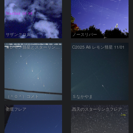
サザンクロス
ノースリバー
★レモン彗星とスターリンク衛星★
C2025 A6 レモン彗星 11/01
（＾０＾）コメト
Ｓなかやま
衛星フレア
西天のスターリンクフレア (25-09-27)