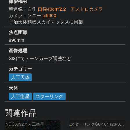
撮影機材
望遠鏡：自作
口径40cmf2.2 アストロカメラ
カメラ：ソニー
α5000
宇治天体精機スカイマックスに同架
焦点距離
890mm
画像処理
Si8にてトーンカーブ調整など
カテゴリー
人工天体
天体
人工衛星
スターリンク
関連作品
NGC6992と人工衛星
スターリンクG6-104 (26-02-23)