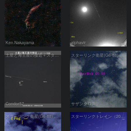
Ken.Nakayama
alphavir
土星と海王星の接近＋スターリンク衛星
スターリンク衛星(G6-88) 1月6日 ②
Condor57
サザンクロス
スターリンク衛星(G6-88) 1月6日 ①
スターリンクトレイン（2025.12.05）