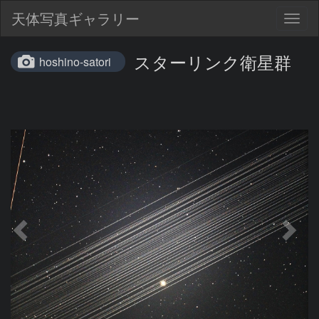
天体写真ギャラリー
Togg
navig
スターリンク衛星群
hoshino-satori