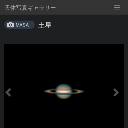
天体写真ギャラリー
Togg
navig
土星
MASA