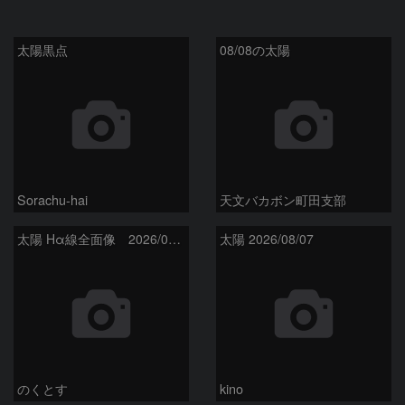
太陽黒点
08/08の太陽
Sorachu-hai
天文バカボン町田支部
太陽 Hα線全面像 2026/08/08
太陽 2026/08/07
のくとす
kino