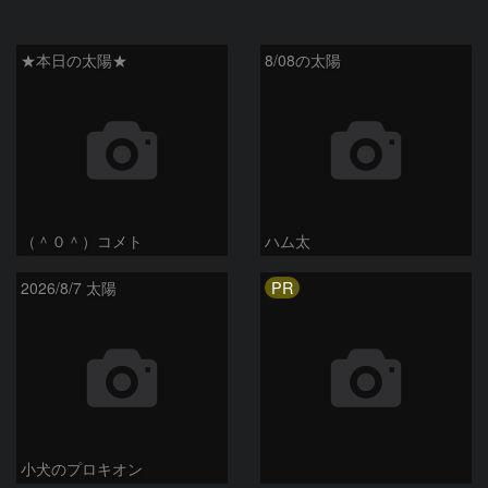
★本日の太陽★
8/08の太陽
（＾０＾）コメト
ハム太
PR
2026/8/7 太陽
小犬のプロキオン