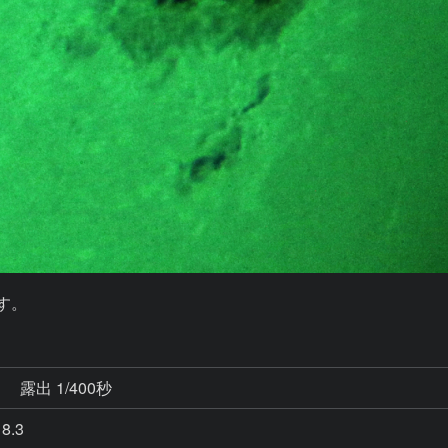
です。
秒
露出 1/400秒
8.3