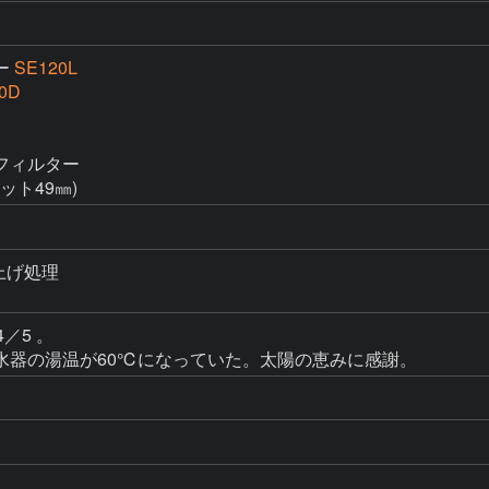
ー
SE120L
0D
ィルター

ット49㎜)
上げ処理

5 。

水器の湯温が60℃になっていた。太陽の恵みに感謝。