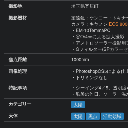
撮影地
埼玉県寄居町
撮影機材
望遠鏡：ケンコー・トキナ
カメラ：キヤノン
EOS 800
・EM-10TemmaPC

・谷Or4㎜による拡大撮影

・アストロソーラー撮影用フ
・Gフィルター(SPカラーセ
焦点距離
1000mm
画像処理
・PhotoshopCS5による仕
・トリミングなし
特記事項
・シーイング4／5、透明度4／
・酷暑の昨日、ソーラー温
カテゴリー
太陽
天体
太陽
黒点
活動領域