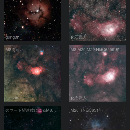
gungun
化石職人
M8周辺
M8 M20 M21 NGC6559 猫の手星雲 いて座
r_usami
化石職人
スマート望遠鏡によるM8とM20
M20（NGC6514）