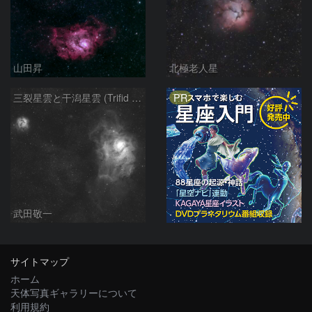
山田昇
北極老人星
PR
三裂星雲と干潟星雲 (Trifid & Lagoon Nebulas)
武田敬一
サイトマップ
ホーム
天体写真ギャラリーについて
利用規約