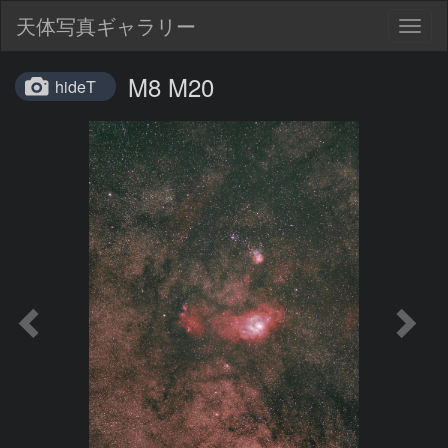
天体写真ギャラリー
Togg
navig
M8 M20
hideT