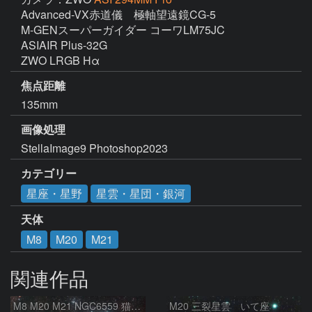
Advanced-VX赤道儀　極軸望遠鏡CG-5

M-GENスーパーガイダー コーワLM75JC

ASIAIR Plus-32G

ZWO LRGB Hα
焦点距離
135mm
画像処理
StellaImage9 Photoshop2023 
カテゴリー
星座・星野
星雲・星団・銀河
天体
M8
M20
M21
関連作品
M8 M20 M21 NGC6559 猫の手星雲 いて座
M20 三裂星雲 いて座