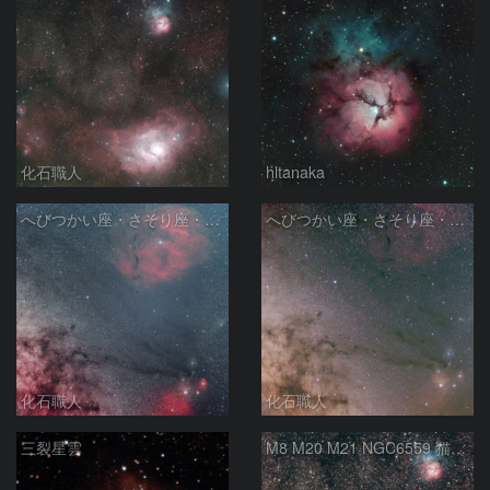
化石職人
hltanaka
へびつかい座・さそり座・いて座と天の川
へびつかい座・さそり座・いて座と天の川
化石職人
化石職人
三裂星雲
M8 M20 M21 NGC6559 猫の手星雲 いて座