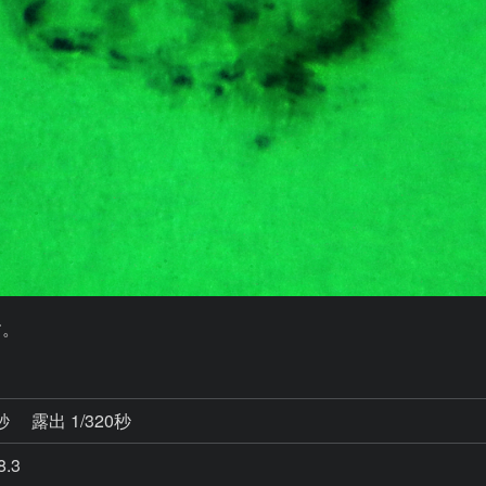
す。
0秒
露出 1/320秒
.3