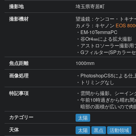
撮影地
埼玉県寄居町
撮影機材
望遠鏡：ケンコー・トキナ
カメラ：キヤノン
EOS 800
・EM-10TemmaPC

・谷Or4㎜による拡大撮影

・アストロソーラー撮影用フ
・Gフィルター(SPカラーセ
焦点距離
1000mm
画像処理
・PhotoshopCS5による仕
・トリミングなし
特記事項
・雲間から撮影。シーイング4
・午前10時過ぎから晴れ間
　暗部の面積が広いので肉
カテゴリー
太陽
天体
太陽
黒点
活動領域