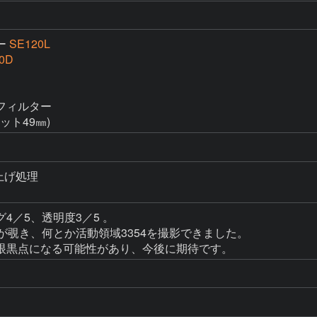
ー
SE120L
0D
ィルター

ット49㎜)
上げ処理

／5、透明度3／5 。

が覗き、何とか活動領域3354を撮影できました。

眼黒点になる可能性があり、今後に期待です。