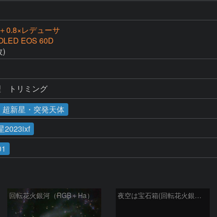
5L＋0.8×レデューサ
OLED EOS 60D
) 
理　トリミング
・超新星・突発天体
023ixf
01
回転花火銀河（RGB＋Ha）
夜空は宝石箱(回転花火銀河 M101) Seestar50