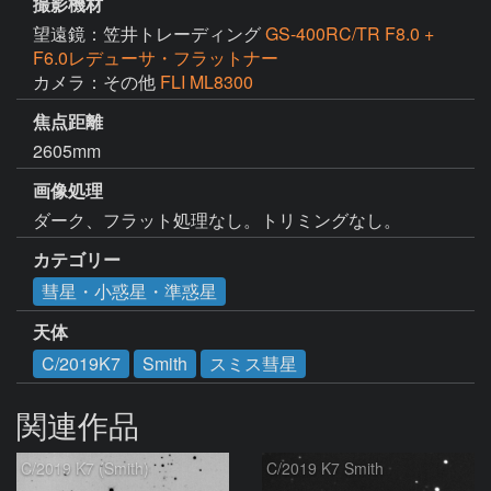
撮影機材
望遠鏡：笠井トレーディング
GS-400RC/TR F8.0 +
F6.0レデューサ・フラットナー
カメラ：その他
FLI ML8300
焦点距離
2605mm
画像処理
ダーク、フラット処理なし。トリミングなし。
カテゴリー
彗星・小惑星・準惑星
天体
C/2019K7
Smith
スミス彗星
関連作品
C/2019 K7 (Smith)
C/2019 K7 Smith