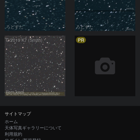
ろどすた
ろどすた
PR
C/2019 K7 (Smith)
kem.kem
サイトマップ
ホーム
天体写真ギャラリーについて
利用規約
ログイン/新規登録