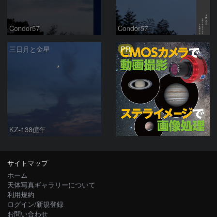
Condor57
Condor57
PR
三日月と金星
KZ-138億年
サイトマップ
ホーム
天体写真ギャラリーについて
利用規約
ログイン/新規登録
お問い合わせ