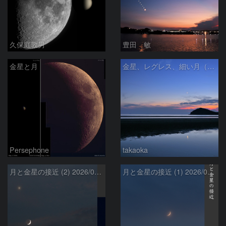
久保庭敦男
豊田 敏
金星と月
金星、レグレス、細い月（７月１６日）
Persephone
takaoka
月と金星の接近 (2) 2026/07/17
月と金星の接近 (1) 2026/07/17