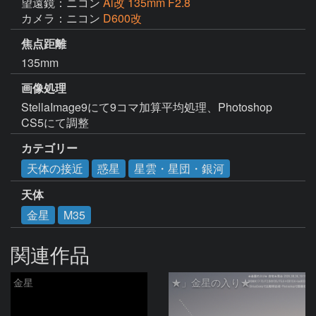
望遠鏡：ニコン
Ai改 135mm F2.8
カメラ：ニコン
D600改
焦点距離
135mm
画像処理
StellaImage9にて9コマ加算平均処理、Photoshop 
CS5にて調整
カテゴリー
天体の接近
惑星
星雲・星団・銀河
天体
金星
M35
関連作品
金星
★」金星の入り★