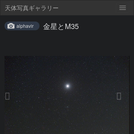
天体写真ギャラリー
Togg
navig
金星とM35
alphavir