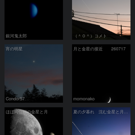
銀河鬼太郎
（＾０＾）コメト
宵の明星
月と金星の接近 260717
Condor57
momonako
ほぼ同位相の金星と月
夏の夕暮れ 沈む金星と月 2026/7/20