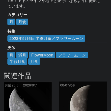
※画面上下のラインが地上と並行になるように撮影し
ています。
カテゴリー
月
月食
特集
2023年5月6日 半影月食／フラワームーン
天体
月
満月
FlowerMoon
フラワームーン
半影月食
月食
関連作品
月齢23.3 2026/8/7
08/07の月