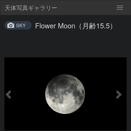
天体写真ギャラリー
Togg
navig
Flower Moon（月齢15.5）
SKY