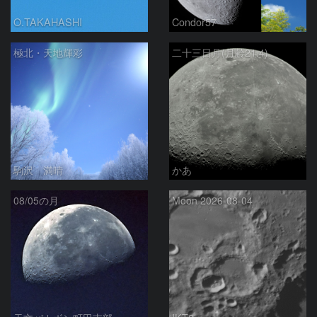
O.TAKAHASHI
Condor57
極北・天地輝彩
二十三日月(月齢21.4)
駒沢 満晴
かあ
08/05の月
Moon 2026-08-04