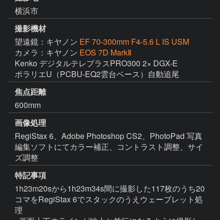
横浜市
撮影機材
望遠鏡：キヤノン
EF 70-300mm F4-5.6 L IS USM
カメラ：キヤノン
EOS 7D MarkⅡ
Kenko デジタルテレプラスPRO300 2× DGX-E

ポラリエU（PCBU-EQ2雲台ベース）自動追尾
焦点距離
600mm
画像処理
RegiStax 6、Adobe Photoshop CS2、PhotoPad 写真
編集ソフトにてカラー補正、コントラスト調整、サイ
ズ調整
特記事項
1h23m20sから1h23m34s間に撮影した117枚のうち20
コマをRegiStax 6でスタックのうえウェーブレット処
理
