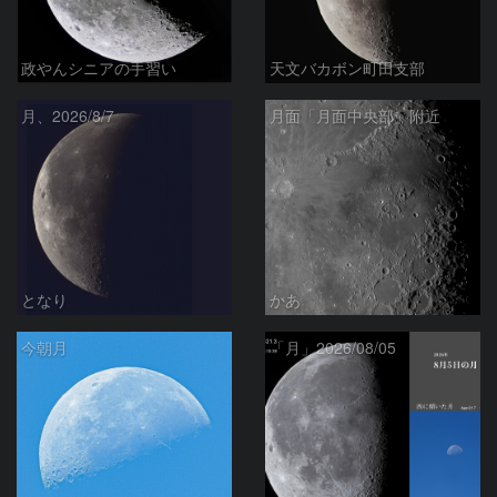
政やんシニアの手習い
天文バカボン町田支部
月、2026/8/7
月面「月面中央部」附近
となり
かあ
今朝月
「月」2026/08/05