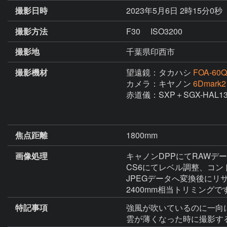
撮影日時
2023年5月6日 2時15分0秒
撮影方法
F30 ISO3200
撮影地
千葉県印西市
撮影機材
望遠鏡：タカハシ
FOA-6
カメラ：キヤノン
6Dmark2
赤道儀：SXP＋SGX-HAL
焦点距離
1800mm
画像処理
キャノンDPPにてRAWデー
CS6にてレベル調整、コン
JPEGデータへ変換後にリサ
特記事項
強風が吹いているのに一向
雲が薄くなった時に撮影す