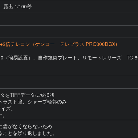
露出 1/100秒
0Q+2倍テレコン（ケンコー テレプラス PRO300DGX)
130（簡易設置）、自作鏡筒プレート、リモートレリーズ　TC-80
タをTIFFデータに変換後

トラスト強、シャープ輪郭のみ

イズ。

に雲がなくならないため

ることを繰り返しました。