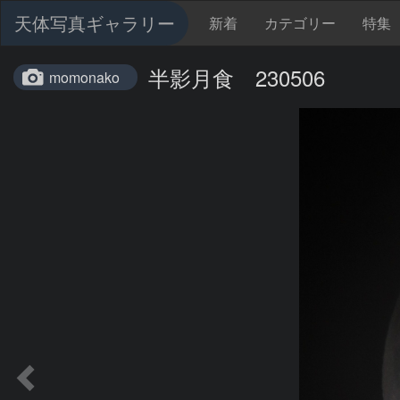
天体写真ギャラリー
新着
カテゴリー
特集
半影月食 230506
momonako