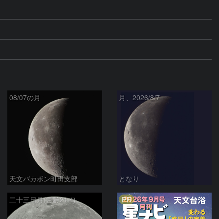
08/07の月
月、2026/8/7
天文バカボン町田支部
となり
PR
二十三日月(月齢21.4)