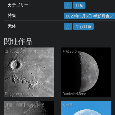
カテゴリー
月
月食
特集
2023年5月6日 半影月食
天体
月
半影月食
関連作品
コペルニクス、カルパチア山脈付近
月齢23.3
DunkelerMond
DunkelerMond
月面「月面中央部」附近
今朝月