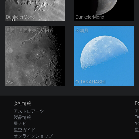
DunkelerMond
DunkelerMond
月面「月面中央部」附近
今朝月
かあ
O.TAKAHASHI
会社情報
Fo
アストロアーツ
ア
製品情報
Tw
星ナビ
Y
星空ガイド
星
オンラインショップ