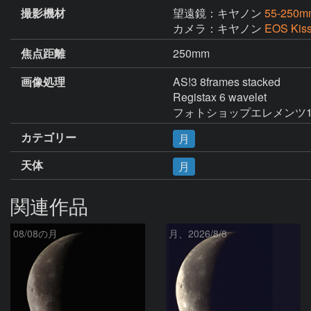
撮影機材
望遠鏡：キヤノン
55-250m
カメラ：キヤノン
EOS Kis
焦点距離
250mm
画像処理
AS!3 8frames stacked

Registax 6 wavelet

フォトショップエレメンツ
カテゴリー
月
天体
月
関連作品
08/08の月
月、2026/8/8