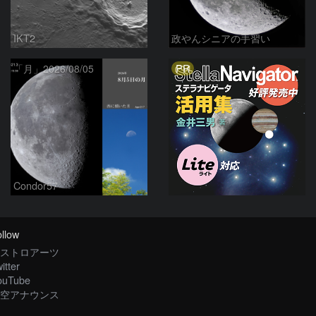
IKT2
政やんシニアの手習い
PR
「月」2026/08/05
Condor57
llow
ストロアーツ
itter
ouTube
空アナウンス