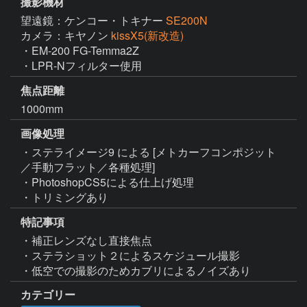
撮影機材
望遠鏡：ケンコー・トキナー
SE200N
カメラ：キヤノン
kissX5(新改造)
・EM-200 FG-Temma2Z

・LPR-Nフィルター使用
焦点距離
1000mm
画像処理
・ステライメージ9 による [メトカーフコンポジット
／手動フラット／各種処理]

・PhotoshopCS5による仕上げ処理

・トリミングあり
特記事項
・補正レンズなし直接焦点

・ステラショット２によるスケジュール撮影

・低空での撮影のためカブリによるノイズあり
カテゴリー