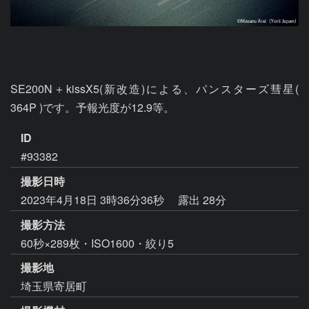
SE200N＋kissX5(新改造)による、パンスターズ彗星( 
364P )です。予報光度が12.9等。
ID
#93382
撮影日時
2023年4月18日 3時36分36秒
露出 28分
撮影方法
60秒×289枚・ISO1600・絞り5
撮影地
埼玉県寄居町