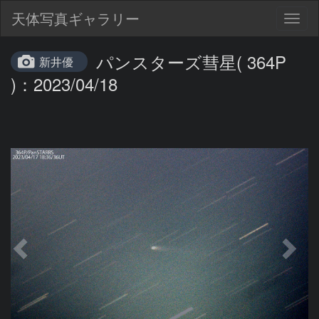
天体写真ギャラリー
Togg
navig
パンスターズ彗星( 364P
新井優
)：2023/04/18