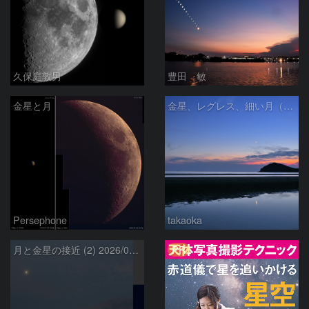
久保庭敦男
豊田 敏
金星と月
金星、レグレス、細い月（７月１６日）
Persephone
takaoka
PR
月と金星の接近 (2) 2026/07/17