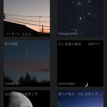
（＾０＾）コメト
ninbasu3000
宵の明星
月と金星の接近 260717
Condor57
momonako
ほぼ同位相の金星と月
夏の夕暮れ 沈む金星と月 2026/7/20