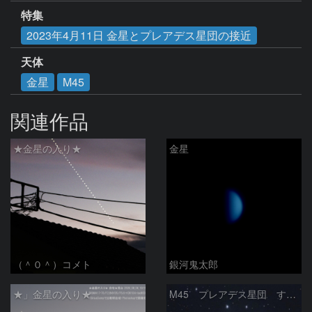
特集
2023年4月11日 金星とプレアデス星団の接近
天体
金星
M45
関連作品
★金星の入り★
金星
（＾０＾）コメト
銀河鬼太郎
★」金星の入り★
M45 プレアデス星団 すばる