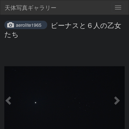
天体写真ギャラリー
Togg
navig
ビーナスと６人の乙女
aerolite1965
たち