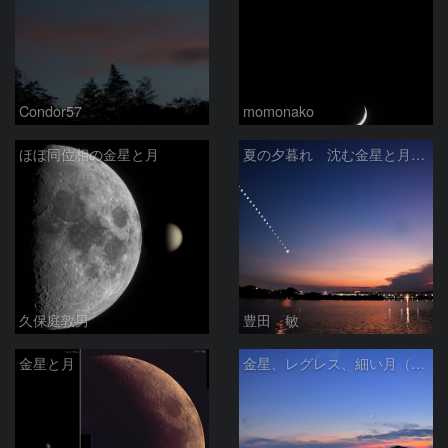
Condor57
momonako
ほぼ同位相の金星と月
夏の夕暮れ 沈む金星と月 2026/7/20
久保庭敦男
豊田 敏
金星と月
金星、レグレス、細い月（７月１６日）