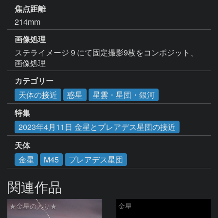
焦点距離
214mm
画像処理
ステライメージ９にて固定撮影9枚をコンポジット、
画像処理
カテゴリー
天体の接近
惑星
星雲・星団・銀河
特集
2023年4月11日 金星とプレアデス星団の接近
天体
金星
M45
プレアデス星団
関連作品
★金星の入り★
金星