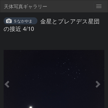
天体写真ギャラリー
Togg
navig
金星とプレアデス星団
Ｓなかやま
の接近 4/10