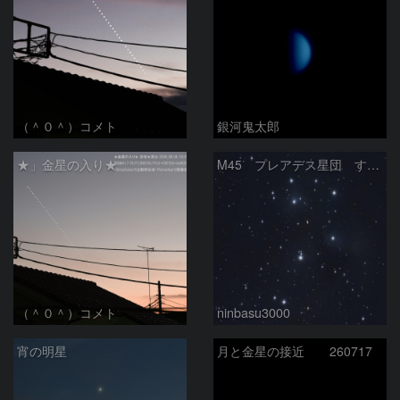
（＾０＾）コメト
銀河鬼太郎
★」金星の入り★
M45 プレアデス星団 すばる
（＾０＾）コメト
ninbasu3000
宵の明星
月と金星の接近 260717