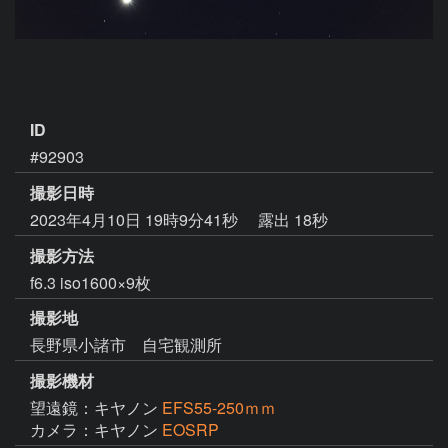
ID
#92903
撮影日時
2023年4月10日 19時9分41秒
露出 18秒
撮影方法
f6.3 iso1600×9枚
撮影地
長野県小諸市 自宅観測所
撮影機材
望遠鏡：キヤノン
EFS55-250ｍｍ
カメラ：キヤノン
EOSRP