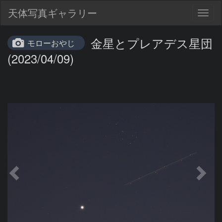
天体写真ギャラリー
Togg
navig
金星とプレアデス星団
モローおやじ
(2023/04/09)