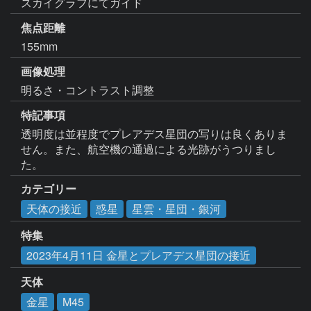
スカイグラフにてガイド
焦点距離
155mm
画像処理
明るさ・コントラスト調整
特記事項
透明度は並程度でプレアデス星団の写りは良くありま
せん。また、航空機の通過による光跡がうつりまし
た。
カテゴリー
天体の接近
惑星
星雲・星団・銀河
特集
2023年4月11日 金星とプレアデス星団の接近
天体
金星
M45