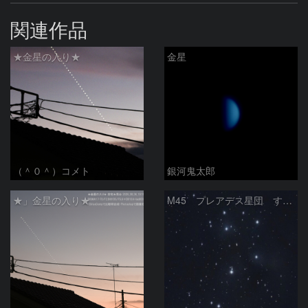
関連作品
★金星の入り★
金星
（＾０＾）コメト
銀河鬼太郎
★」金星の入り★
M45 プレアデス星団 すばる