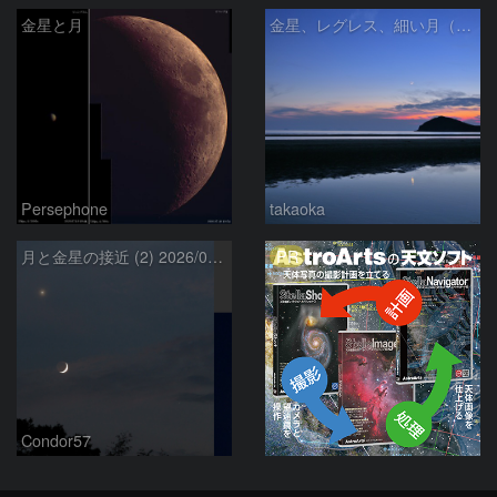
金星と月
金星、レグレス、細い月（７月１６日）
Persephone
takaoka
PR
月と金星の接近 (2) 2026/07/17
Condor57