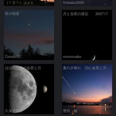
（＾０＾）コメト
ninbasu3000
宵の明星
月と金星の接近 260717
Condor57
momonako
ほぼ同位相の金星と月
夏の夕暮れ 沈む金星と月 2026/7/20
久保庭敦男
豊田 敏