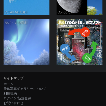
O.TAKAHASHI
Condor57
PR
極北・天地輝彩
駒沢 満晴
サイトマップ
ホーム
天体写真ギャラリーについて
利用規約
ログイン/新規登録
お問い合わせ