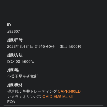
ID
#92607
撮影日時
2023年3月31日 21時5分0秒
露出 1/500秒
撮影方法
ISO400 1/500''x1
撮影地
小美玉星空研究所
撮影機材
望遠鏡：笠井トレーディング
CAPRI-80ED
カメラ：オリンパス
OM-D EM5 MarkⅢ
EQ8