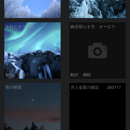
駒沢 満晴
駒沢 満晴
氷柱とオーロラ
峡谷照らす月、オーロラ
駒沢 満晴
駒沢 満晴
宵の明星
月と金星の接近 260717