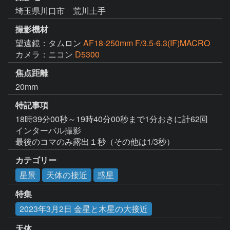
埼玉県川口市 荒川土手
撮影機材
望遠鏡：タムロン
AF18-250mm F/3.5-6.3(IF)MACRO
カメラ：ニコン
D5300
焦点距離
20mm
特記事項
18時39分00秒～19時40分00秒まで1分おきに計62回
インターバル撮影

最後のコマのみ露出１秒（その他は1/3秒）
カテゴリー
星景
天体の接近
惑星
特集
2023年3月2日 金星と木星の大接近
天体