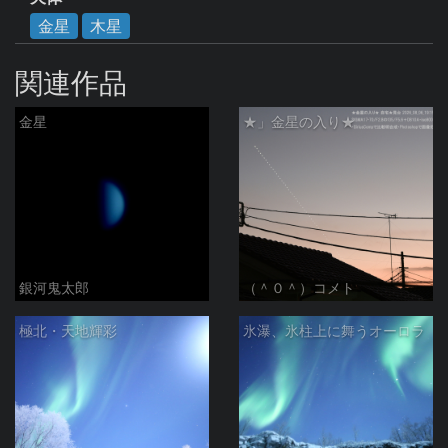
金星
木星
関連作品
金星
★」金星の入り★
銀河鬼太郎
（＾０＾）コメト
極北・天地輝彩
氷瀑、氷柱上に舞うオーロラ