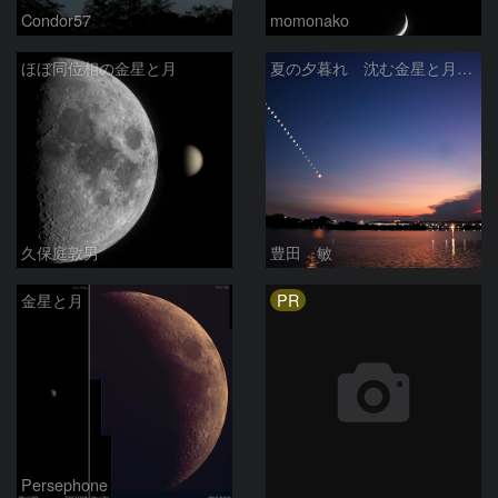
Condor57
momonako
ほぼ同位相の金星と月
夏の夕暮れ 沈む金星と月 2026/7/20
久保庭敦男
豊田 敏
PR
金星と月
Persephone