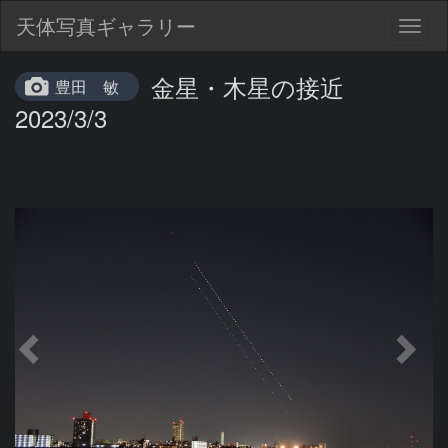
天体写真ギャラリー
Togg
navig
金星・木星の接近
豊田 敏
2023/3/3