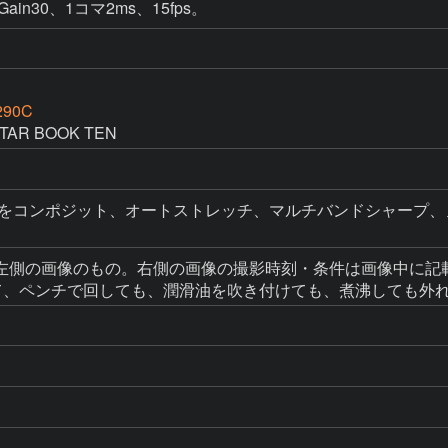
ain30、1コマ2ms、15fps。
290C
R BOOK TEN
をコンポジット、オートストレッチ、マルチバンドシャープ、ノイズ低減
左側の画像のもの。右側の画像の撮影時刻・条件は画像中に記
て、ペンチで回しても、潤滑油を吹き付けても、煮沸しても外