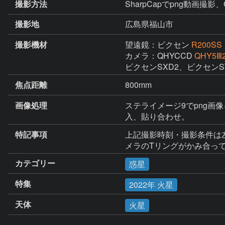
撮影方法
SharpCapでpng動画撮影、G
撮影地
広島県福山市
撮影機材
望遠鏡：ビクセン
R200SS
カメラ：QHYCCD
QHY5Ⅲ
ビクセンSXD2、ビクセンSTA
焦点距離
800mm
画像処理
ステライメージ9でpng画像
入、貼り合わせ。
特記事項
上記撮影時刻・撮影条件は
メラのTリングがかみ合っ
カテゴリー
惑星
特集
2022年 火星
天体
火星