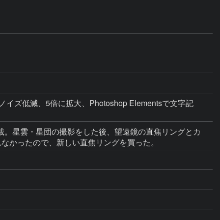
、5倍に拡大、Photoshop Elementsで文字記
載。星雲・星団の撮影をした後、望遠鏡の直焦リングとカ
れなかったので、新しい直焦リングを買った。