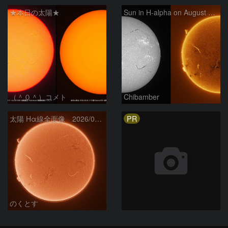
★本日の太陽★
Sun in H-alpha on August 6, 2026
（＾０＾）コメト
Chibamber
PR
太陽 Hα線全面像 2026/08/06
のくとす