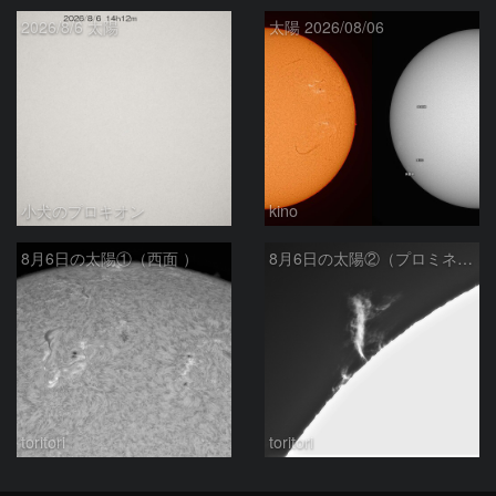
2026/8/6 太陽
太陽 2026/08/06
小犬のプロキオン
kino
8月6日の太陽①（西面 ）
8月6日の太陽②（プロミネン北東縁 ）
toritori
toritori