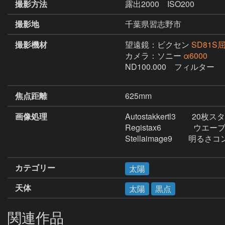
撮影方法
露出2000 ISO200
撮影地
千葉県習志野市
撮影機材
望遠鏡：ビクセン
SD81S
カメラ：ソニー
α6000
ND100.000　フィルター

焦点距離
625mm
画像処理
Autostakkertl3　　20枚ス
Registax6　　　　ウエー
Stellaimage9　　明
カテゴリー
太陽
天体
太陽
黒点
関連作品