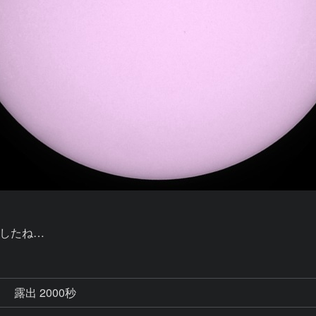
ましたね…
秒
露出 2000秒