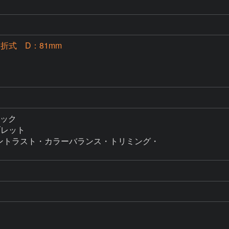
屈折式 D：81mm
タック

ブレット

るさコントラスト・カラーバランス・トリミング・
