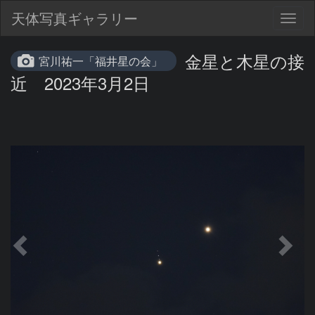
天体写真ギャラリー
Togg
navig
金星と木星の接
宮川祐一「福井星の会」
近 2023年3月2日