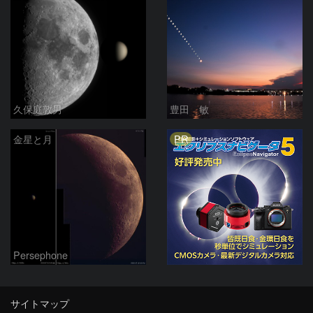
久保庭敦男
豊田 敏
PR
金星と月
Persephone
サイトマップ