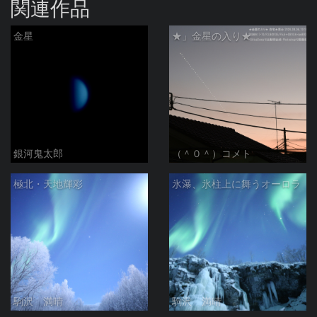
関連作品
金星
★」金星の入り★
銀河鬼太郎
（＾０＾）コメト
極北・天地輝彩
氷瀑、氷柱上に舞うオーロラ
駒沢 満晴
駒沢 満晴