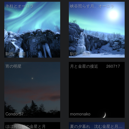
氷柱とオーロラ
峡谷照らす月、オーロラ
駒沢 満晴
駒沢 満晴
宵の明星
月と金星の接近 260717
Condor57
momonako
ほぼ同位相の金星と月
夏の夕暮れ 沈む金星と月 2026/7/20