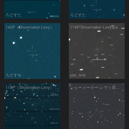
ろどすた
ろどすた
145P（Shoemaker-Levy）
118P/Shoemaker-Levy第4彗星
ろどすた
yas_arai
118P（Shoemaker-Levy） の変化
シューメーカー-レヴィ第４彗星 (118P) : 2023/03/19