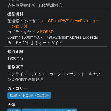
赤色巨星観測所（山梨県北杜市）
撮影機材
望遠鏡：その他
アスコSE310PWS 31cmF5.8ニュー
トン式反射
カメラ：キヤノン
EOS6D
65mm fl1500mmガイド鏡+StarlightXpress Lodestar 
Pro+PHD2によるオートガイド
焦点距離
1800mm
画像処理
ステライメージ8でメトカーフコンポジット　キヤノ
ンDPP他で画像処理
カテゴリー
彗星・小惑星・準惑星
天体