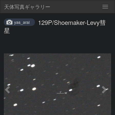
天体写真ギャラリー
Togg
navig
129P/Shoemaker-Levy彗
yas_arai
星