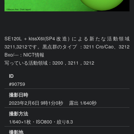
SE120L＋kissX6i(SP4改造) による新たな活動領域 
3211,3212です。黒点群のタイプ ：3211 Cro/Cao、3212 
Bxo/---：NICT情報

写っている活動領域：3200，3211，3212
ID
#90759
撮影日時
2023年2月6日 9時1分0秒
露出 1/640秒
撮影方法
1/640×1枚・ISO800・絞り8.3
撮影地