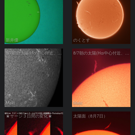
新井優
のくとす
8/7朝の太陽(Hα中心付近、4498、4502付近)
8/7朝の太陽(Hα中心付近、プロミネンス)
Maki
Maki
★サージ３日間の変化★
太陽面（8月7日）