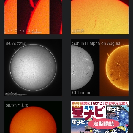
（＾０＾）コメト
山田昇
8/07の太陽
Sun in H-alpha on August 7, 2026
ハム太
Chibamber
PR
08/07の太陽