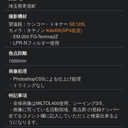
埼玉県寄居町
撮影機材
望遠鏡：ケンコー・トキナー
SE120L
カメラ：キヤノン
kissX6i(SP4改造)
・EM-200 FG-Temma2Z

・LPR-Nフィルター使用
焦点距離
1000mm
画像処理
・PhotoshopCS5による仕上げ処理

・トリミングなし
特記事項
・全体画像はMILTOL400使用、シーイング3/5。

・画像に写っている活動領域、黒点群 の登録ナンバー
全てをコメント欄に記入していただくと検索出来るよ
うになります。