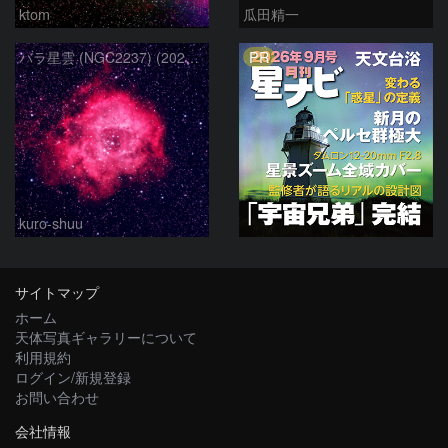
ktom
瓜田精一
PR
バラ星雲 (NGC2237) (2026/02/15他2夜)
kuro-shuu
サイトマップ
ホーム
天体写真ギャラリーについて
利用規約
ログイン/新規登録
お問い合わせ
会社情報