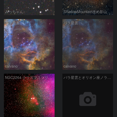
みっちゃん
ShadowMountain改め影山
バラ星雲
バラ星雲
calvano
calvano
NGC2264 クリスマスツリー星団周辺 2026-4-2
バラ星雲とオリオン座ノラマ50mm