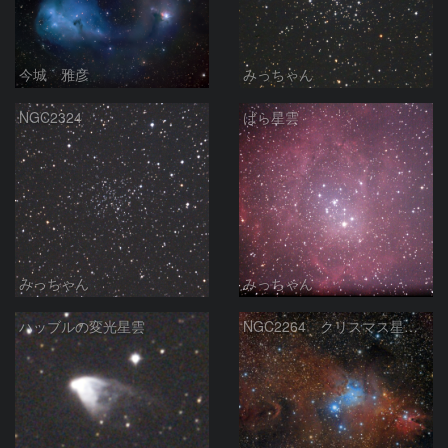
今城 雅彦
みっちゃん
NGC2324
ばら星雲
みっちゃん
みっちゃん
ハッブルの変光星雲
NGC2264 クリスマス星団等