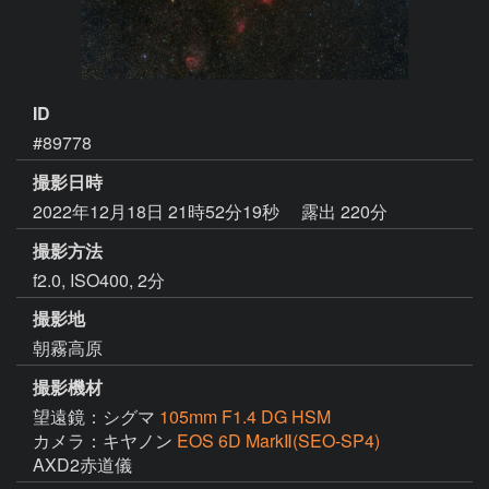
ID
#89778
撮影日時
2022年12月18日 21時52分19秒
露出 220分
撮影方法
f2.0, ISO400, 2分
撮影地
朝霧高原
撮影機材
望遠鏡：シグマ
105mm F1.4 DG HSM
カメラ：キヤノン
EOS 6D MarkⅡ(SEO-SP4)
AXD2赤道儀