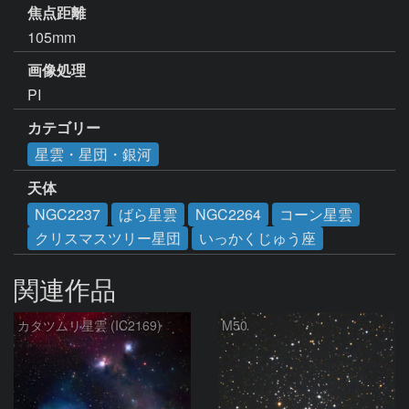
焦点距離
105mm
画像処理
PI
カテゴリー
星雲・星団・銀河
天体
NGC2237
ばら星雲
NGC2264
コーン星雲
クリスマスツリー星団
いっかくじゅう座
関連作品
カタツムリ星雲 (IC2169)
M50