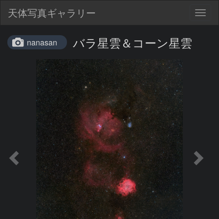
天体写真ギャラリー
Togg
navig
バラ星雲＆コーン星雲
nanasan