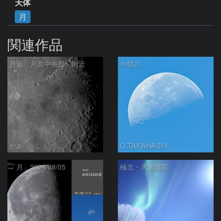
天体
月
関連作品
月面「月面中央部」附近
今朝月
かあ
O.TAKAHASHI
「月」2026/08/05
極北・天地輝彩