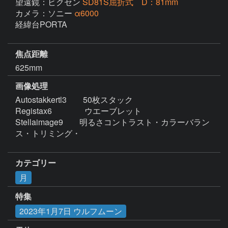
望遠鏡：ビクセン
SD81S屈折式 D：81mm
カメラ：ソニー
α6000
経緯台PORTA

焦点距離
625mm
画像処理
Autostakkertl3　　50枚スタック

Registax6　　　　ウエーブレット

Stellaimage9　　明るさコントラスト・カラーバラン
ス・トリミング・

カテゴリー
月
特集
2023年1月7日 ウルフムーン