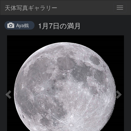
天体写真ギャラリー
Togg
navig
1月7日の満月
Aya鶴