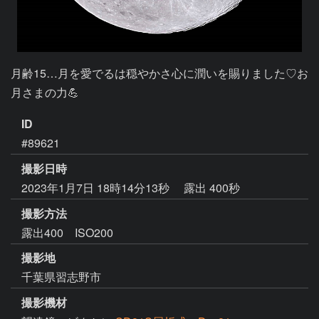
月齢15…月を愛でるは穏やかさ心に潤いを賜りました♡お
月さまの力💪
ID
#89621
撮影日時
2023年1月7日 18時14分13秒
露出 400秒
撮影方法
露出400 ISO200
撮影地
千葉県習志野市
撮影機材