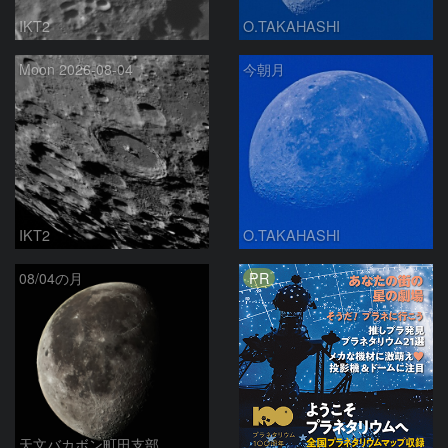
IKT2
O.TAKAHASHI
Moon 2026-08-04
今朝月
IKT2
O.TAKAHASHI
PR
08/04の月
天文バカボン町田支部