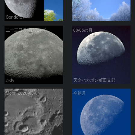
Condor57
駒沢 満晴
二十三日月(月齢21.4)
08/05の月
かあ
天文バカボン町田支部
Moon 2026-08-04
今朝月