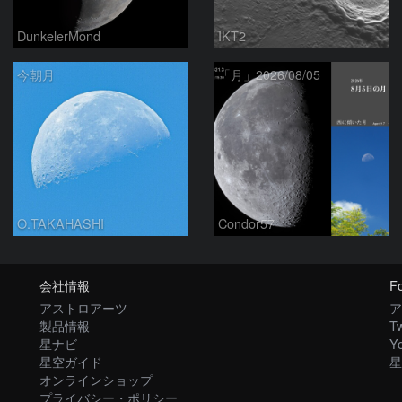
DunkelerMond
IKT2
今朝月
「月」2026/08/05
O.TAKAHASHI
Condor57
会社情報
Fo
アストロアーツ
ア
製品情報
Tw
星ナビ
Y
星空ガイド
星
オンラインショップ
プライバシー・ポリシー