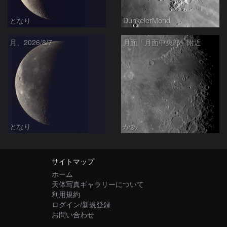
となり
DunkelerMond
月、2026/8/7
月面「月面中央部」附近
となり
かあ
サイトマップ
ホーム
天体写真ギャラリーについて
利用規約
ログイン/新規登録
お問い合わせ