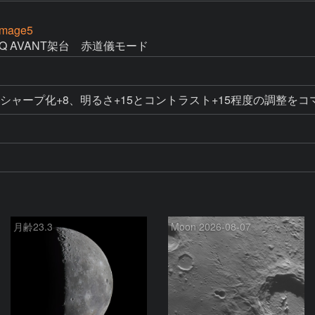
Image5
Q AVANT架台　赤道儀モード
、シャープ化+8、明るさ+15とコントラスト+15程度の調整を
月齢23.3
Moon 2026-08-07