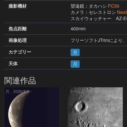
撮影機材
望遠鏡：タカハシ
FC50
カメラ：セレストロン
Nex
スカイウォッチャー　AZ-E
焦点距離
400mm
画像処理
フリーソフトJTrimにより
カテゴリー
月
天体
月
関連作品
月、2026/8/8
コペルニクス、カルパチア山脈付近