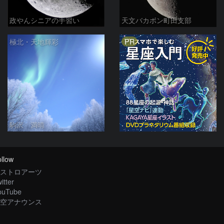
政やんシニアの手習い
天文バカボン町田支部
PR
極北・天地輝彩
駒沢 満晴
llow
ストロアーツ
itter
ouTube
空アナウンス