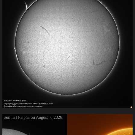
ハム太
Sun in H-alpha on August 7, 2026