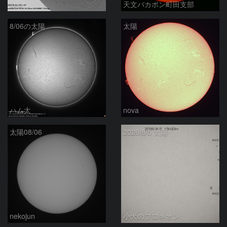
ta-o
天文バカボン町田支部
8/06の太陽
太陽
ハム太
nova
太陽08/06
2026/8/5 太陽
nekojun
小犬のプロキオン