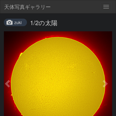
天体写真ギャラリー
Togg
navig
1/2の太陽
zuki