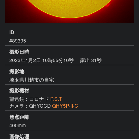
ID
#89395
撮影日時
2023年1月2日 10時55分10秒
露出 31秒
撮影地
埼玉県川越市の自宅
撮影機材
望遠鏡：コロナド
P.S.T
カメラ：QHYCCD
QHY5P-II-C
焦点距離
400mm
画像処理