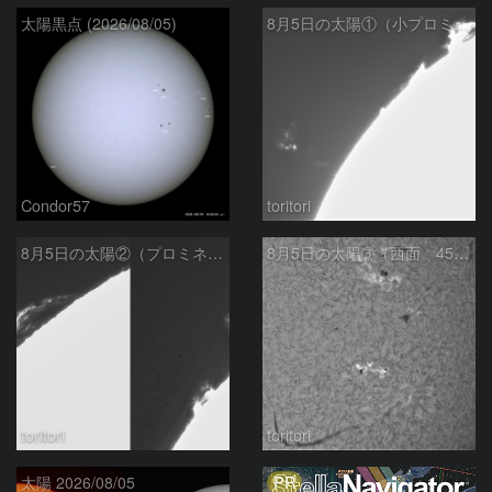
太陽黒点 (2026/08/05)
8月5日の太陽①（小プロミネン噴出 ）
Condor57
toritori
8月5日の太陽②（プロミネンス北東縁 ）
8月5日の太陽➂（西面 4502 C1.7フレア ）
toritori
toritori
PR
太陽 2026/08/05