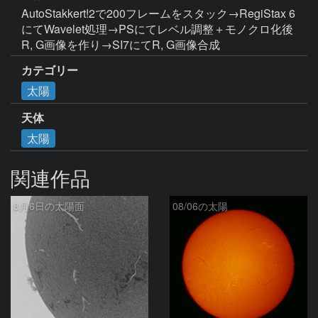
AutoStakkert!2で200フレームをスタック→RegiStax 6
にてWavelet処理→PSにてレベル調整＋モノクロ化後
R, G画像を作り→SI7にてR, G画像合成
カテゴリー
太陽
天体
太陽
関連作品
8月6日の太陽面
08/06の太陽