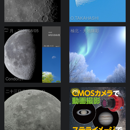
かあ
O.TAKAHASHI
「月」2026/08/05
極北・天地輝彩
Condor57
駒沢 満晴
PR
二十三日月(月齢21.4)