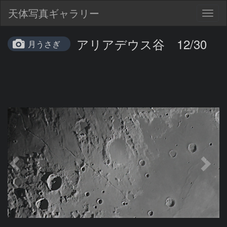
天体写真ギャラリー
Togg
navig
アリアデウス谷 12/30
月うさぎ