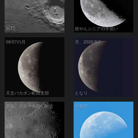
IKT2
政やんシニアの手習い
08/07の月
月、2026/8/7
天文バカボン町田支部
となり
月面「月面中央部」附近
今朝月