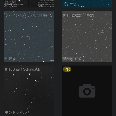
銀河☆
ろどすた
シャイン-シャルダハ彗星( 61P ) : 2022/10/19
61P (2022) 10/23
新井優
masachin2
PR
61P/Shajn-Schaldach
モンドシャルナ