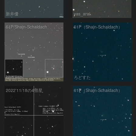
新井優
yas_arai
61P/Shajn-Schaldach
61P（Shajn-Schaldach）
kem.kem
ろどすた
2022'11/18の4彗星
61P（Shajn-Schaldach）