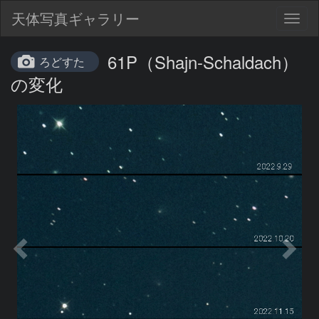
天体写真ギャラリー
Togg
navig
61P（Shajn-Schaldach）
ろどすた
の変化