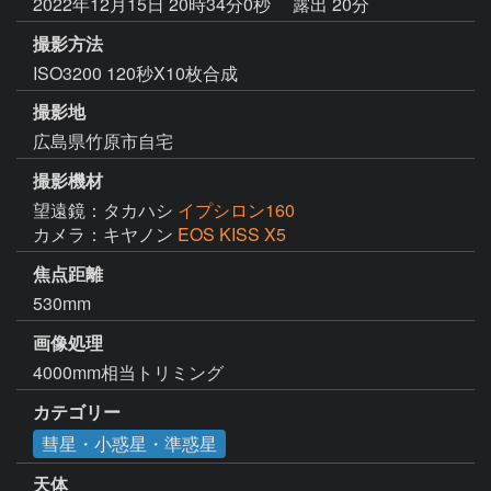
2022年12月15日 20時34分0秒
露出 20分
撮影方法
ISO3200 120秒X10枚合成
撮影地
広島県竹原市自宅
撮影機材
望遠鏡：タカハシ
イプシロン160
カメラ：キヤノン
EOS KISS X5
焦点距離
530mm
画像処理
カテゴリー
彗星・小惑星・準惑星
天体