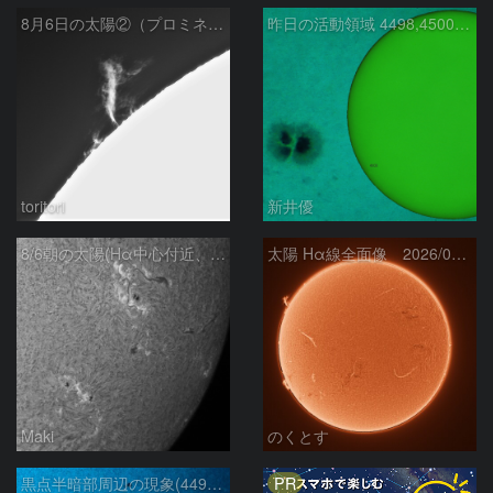
8月6日の太陽②（プロミネン北東縁 ）
昨日の活動領域 4498,4500：2026/08/05
toritori
新井優
8/6朝の太陽(Hα中心付近、4498、4502付近)
太陽 Hα線全面像 2026/08/06
Maki
のくとす
PR
黒点半暗部周辺の現象(4498、4502付近)8/6