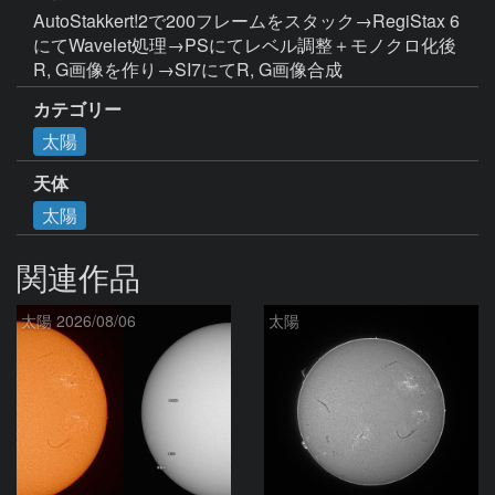
AutoStakkert!2で200フレームをスタック→RegiStax 6
にてWavelet処理→PSにてレベル調整＋モノクロ化後
R, G画像を作り→SI7にてR, G画像合成
カテゴリー
太陽
天体
太陽
関連作品
太陽 2026/08/06
太陽