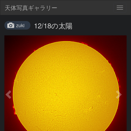
天体写真ギャラリー
Togg
navig
12/18の太陽
zuki