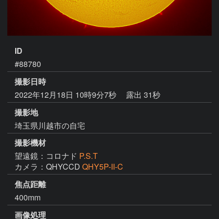
ID
#88780
撮影日時
2022年12月18日 10時9分7秒
露出 31秒
撮影地
埼玉県川越市の自宅
撮影機材
望遠鏡：コロナド
P.S.T
カメラ：QHYCCD
QHY5P-II-C
焦点距離
400mm
画像処理