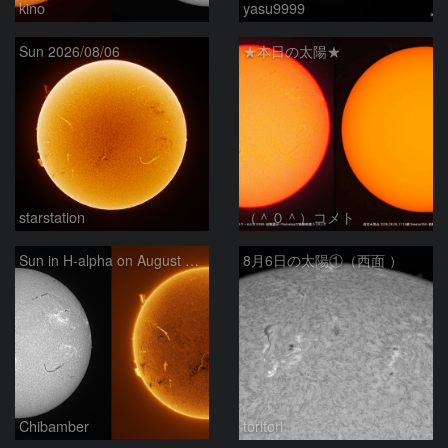
kino
yasu9999
Sun 2026/08/06
★本日の太陽★
starstation
（＾０＾）コメト
Sun in H-alpha on August 6, 2026
8月6日の太陽①（西面 ）
Chibamber
toritori