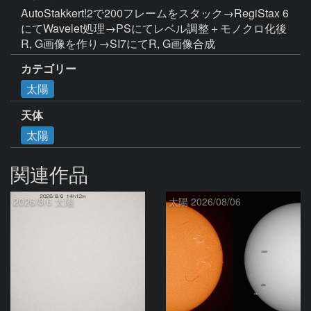
AutoStakkert!2で200フレームをスタック→RegiStax 6
にてWavelet処理→PSにてレベル調整＋モノクロ化後
R, G画像を作り→SI7にてR, G画像合成
カテゴリー
太陽
天体
太陽
関連作品
2026/8/6 太陽
太陽 2026/08/06