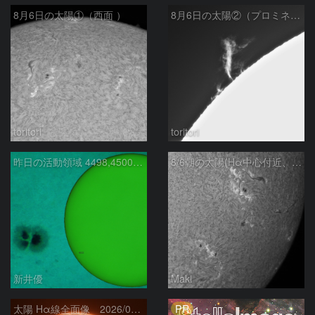
8月6日の太陽①（西面 ）
8月6日の太陽②（プロミネン北東縁 ）
toritori
toritori
昨日の活動領域 4498,4500：2026/08/05
8/6朝の太陽(Hα中心付近、4498、4502付近)
新井優
Maki
PR
太陽 Hα線全面像 2026/08/06