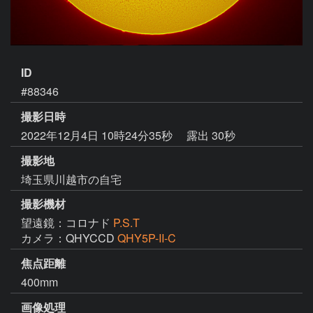
ID
#88346
撮影日時
2022年12月4日 10時24分35秒
露出 30秒
撮影地
埼玉県川越市の自宅
撮影機材
望遠鏡：コロナド
P.S.T
カメラ：QHYCCD
QHY5P-II-C
焦点距離
400mm
画像処理