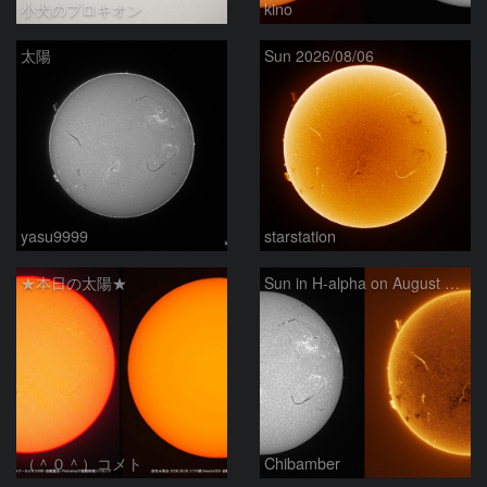
小犬のプロキオン
kino
太陽
Sun 2026/08/06
yasu9999
starstation
★本日の太陽★
Sun in H-alpha on August 6, 2026
（＾０＾）コメト
Chibamber