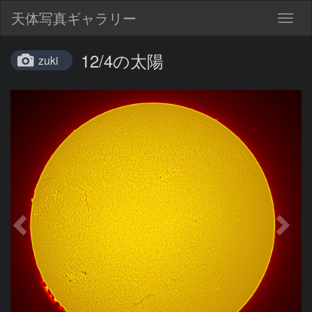
天体写真ギャラリー
Togg
navig
12/4の太陽
zuki