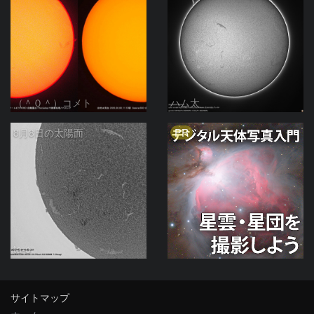
（＾０＾）コメト
ハム太
PR
8月8日の太陽面
ta-o
サイトマップ