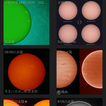
活動領域 4498,4500：2026/08/08
太陽黒点
新井優
Sorachu-hai
08/08の太陽
8/8の太陽
天文バカボン町田支部
銀河☆
★本日の太陽★
8/08の太陽