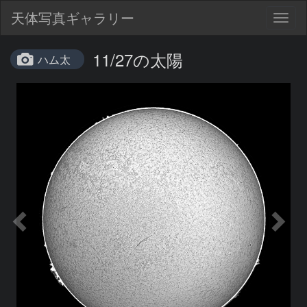
天体写真ギャラリー
Togg
navig
11/27の太陽
ハム太