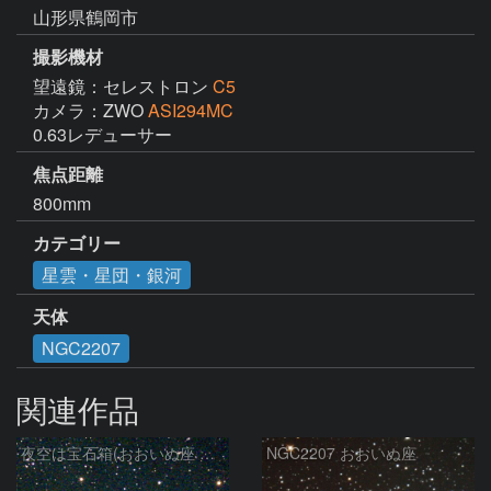
山形県鶴岡市
撮影機材
望遠鏡：セレストロン
C5
カメラ：ZWO
ASI294MC
0.63レデューサー
焦点距離
800mm
カテゴリー
星雲・星団・銀河
天体
NGC2207
関連作品
夜空は宝石箱(おおいぬ座 NGC2207) Seestar50
NGC2207 おおいぬ座