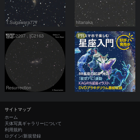
T.Sugawara777
hltanaka
PR
NGC2207 , IC2163
Resurrection
サイトマップ
ホーム
天体写真ギャラリーについて
利用規約
ログイン/新規登録