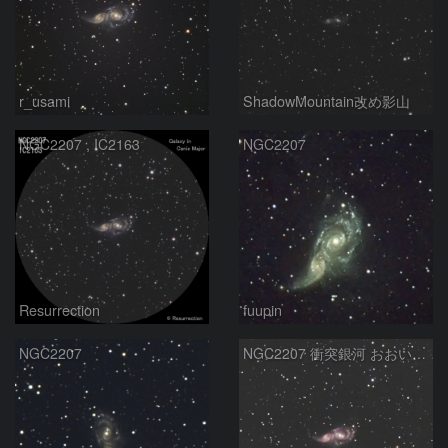
r_usami
ShadowMountain改め影山
NGC2207 , IC2163
NGC2207
Resurrection
fuupin
NGC2207
NGC2207 衝突銀河 おおいぬ座