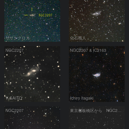
サザンクロス
化石職人
NGC2207
NGC2207 & IC2163
Y-SAITO
Ichiro Itagaki
NGC2207
東京都板橋区から NGC2207 相互作用銀河